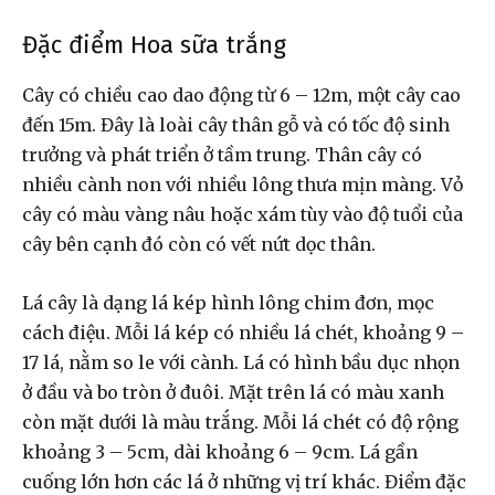
Đặc điểm Hoa sữa trắng
Cây có chiều cao dao động từ 6 – 12m, một cây cao
đến 15m. Đây là loài cây thân gỗ và có tốc độ sinh
trưởng và phát triển ở tầm trung. Thân cây có
nhiều cành non với nhiều lông thưa mịn màng. Vỏ
cây có màu vàng nâu hoặc xám tùy vào độ tuổi của
cây bên cạnh đó còn có vết nứt dọc thân.
Lá cây là dạng lá kép hình lông chim đơn, mọc
cách điệu. Mỗi lá kép có nhiều lá chét, khoảng 9 –
17 lá, nằm so le với cành. Lá có hình bầu dục nhọn
ở đầu và bo tròn ở đuôi. Mặt trên lá có màu xanh
còn mặt dưới là màu trắng. Mỗi lá chét có độ rộng
khoảng 3 – 5cm, dài khoảng 6 – 9cm. Lá gần
cuống lớn hơn các lá ở những vị trí khác. Điểm đặc