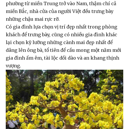
phường từ miền Trung trở vào Nam, thậm chí cả
miền Bắc, nhà cửa của người Việt đều trưng bày
những chậu mai rực rỡ.
Có gia đình lựa chọn vị trí đẹp nhất trong phòng
khách để trưng bày, cũng có nhiều gia đình khác
lại chọn kỹ lưỡng những cành mai đẹp nhất để
dâng lên ông bà, tổ tiên để cầu mong một năm mới
gia đình ấm êm, tài lộc dồi dào và an khang thịnh
vượng.