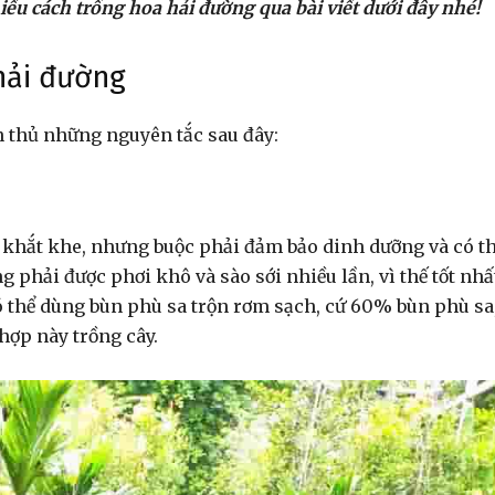
iểu cách trồng hoa hải đường qua bài viết dưới đây nhé!
hải đường
 thủ những nguyên tắc sau đây:
 khắt khe, nhưng buộc phải đảm bảo dinh dưỡng và có t
ng phải được phơi khô và sào sới nhiều lần, vì thế tốt nhấ
ó thể dùng bùn phù sa trộn rơm sạch, cứ 60% bùn phù sa
hợp này trồng cây.