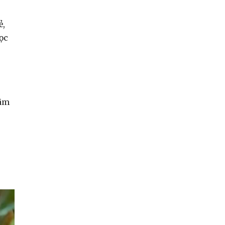
ẻ,
ọc
gâm