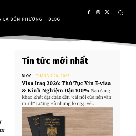
A LẠ BỐN PHƯƠNG
BLOG
Tin tức mới nhất
BLOG
THÁNG 3 20, 2026
Visa Iraq 2026: Thủ Tục Xin E-visa
& Kinh Nghiệm Đậu 100%
Bạn đang
khao khát đặt chân đến "cái nôi của nền văn
minh" Lưỡng Hà nhưng lo ngại về...
ừ
ảm