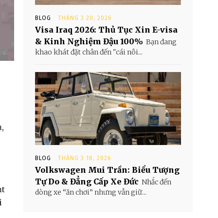
BLOG
THÁNG 3 20, 2026
Visa Iraq 2026: Thủ Tục Xin E-visa
& Kinh Nghiệm Đậu 100%
Bạn đang
khao khát đặt chân đến "cái nôi...
ạ,
BLOG
THÁNG 3 18, 2026
Volkswagen Mui Trần: Biểu Tượng
Tự Do & Đẳng Cấp Xe Đức
Nhắc đến
ạt
dòng xe “ăn chơi” nhưng vẫn giữ...
i