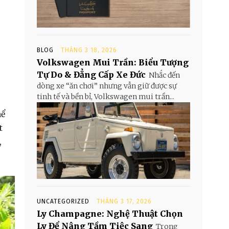
BLOG
THÁNG 3 18, 2026
Volkswagen Mui Trần: Biểu Tượng
Tự Do & Đẳng Cấp Xe Đức
Nhắc đến
dòng xe “ăn chơi” nhưng vẫn giữ được sự
tinh tế và bền bỉ, Volkswagen mui trần...
hể
t
,
UNCATEGORIZED
THÁNG 3 17, 2026
Ly Champagne: Nghệ Thuật Chọn
Ly Để Nâng Tầm Tiệc Sang
Trong