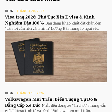
BLOG
THÁNG 3 20, 2026
Visa Iraq 2026: Thủ Tục Xin E-visa & Kinh
Nghiệm Đậu 100%
Bạn đang khao khát đặt chân đến
"cái nôi của nền văn minh" Lưỡng Hà nhưng lo ngại về...
BLOG
THÁNG 3 18, 2026
Volkswagen Mui Trần: Biểu Tượng Tự Do &
Đẳng Cấp Xe Đức
Nhắc đến dòng xe “ăn chơi” nhưng vẫn
giữ được sự tinh tế và bền bỉ, Volkswagen mui trần...