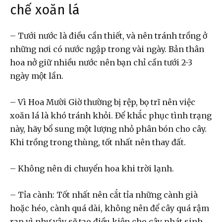
chế xoăn lá
– Tưới nước là điều cần thiết, và nên tránh trồng ở
những nơi có nước ngập trong vài ngày. Bản thân
hoa nở giữ nhiều nước nên bạn chỉ cần tưới 2-3
ngày một lần.
– Vì Hoa Mười Giờ thường bị rệp, bọ trĩ nên việc
xoăn lá là khó tránh khỏi. Để khắc phục tình trạng
này, hãy bổ sung một lượng nhỏ phân bón cho cây.
Khi trồng trong thùng, tốt nhất nên thay đất.
– Không nên di chuyển hoa khi trời lạnh.
– Tỉa cành: Tốt nhất nên cắt tỉa những cành già
hoặc héo, cành quá dài, không nên để cây quá rậm
rạp vì như vậy sẽ tạo điều kiện cho cây phát sinh