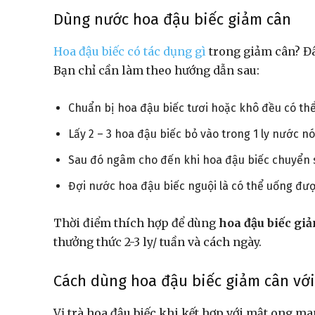
Dùng nước hoa đậu biếc giảm cân
Hoa đậu biếc có tác dụng gì
trong giảm cân? Đây
Bạn chỉ cần làm theo hướng dẫn sau:
Chuẩn bị hoa đậu biếc tươi hoặc khô đều có th
Lấy 2 – 3 hoa đậu biếc bỏ vào trong 1 ly nước n
Sau đó ngâm cho đến khi hoa đậu biếc chuyển
Đợi nước hoa đậu biếc nguội là có thể uống đượ
Thời điểm thích hợp để dùng
hoa đậu biếc gi
thưởng thức 2-3 ly/ tuần và cách ngày.
Cách dùng hoa đậu biếc giảm cân vớ
Vị trà hoa đậu biếc khi kết hợp với mật ong m