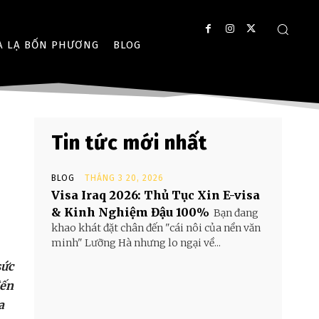
A LẠ BỐN PHƯƠNG
BLOG
Tin tức mới nhất
BLOG
THÁNG 3 20, 2026
Visa Iraq 2026: Thủ Tục Xin E-visa
& Kinh Nghiệm Đậu 100%
Bạn đang
khao khát đặt chân đến "cái nôi của nền văn
minh" Lưỡng Hà nhưng lo ngại về...
sức
đến
a