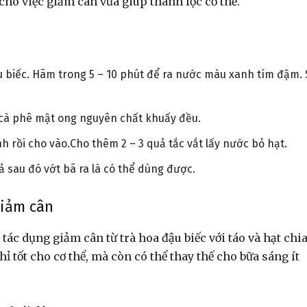
 cho việc giảm cân vừa giúp thanh lọc cơ thể.
u biếc. Hãm trong 5 – 10 phút để ra nước màu xanh tím đậm.
 cà phê mật ong nguyên chất khuấy đều.
 rồi cho vào.Cho thêm 2 – 3 quả tắc vắt lấy nước bỏ hạt.
ả sau đó vớt bã ra là có thể dùng được.
giảm cân
ác dụng giảm cân từ trà hoa đậu biếc với táo và hạt chia
tốt cho cơ thể, mà còn có thể thay thế cho bữa sáng ít