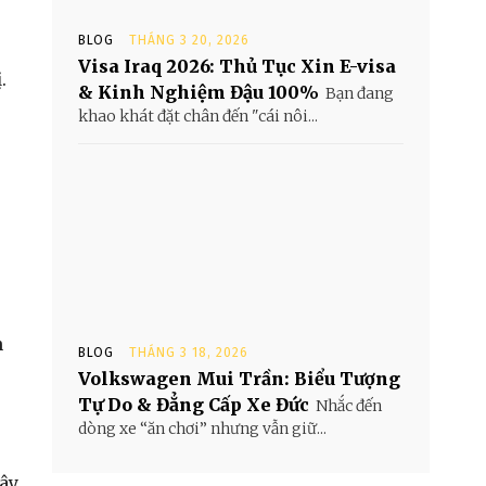
BLOG
THÁNG 3 20, 2026
Visa Iraq 2026: Thủ Tục Xin E-visa
.
& Kinh Nghiệm Đậu 100%
Bạn đang
khao khát đặt chân đến "cái nôi...
n
BLOG
THÁNG 3 18, 2026
Volkswagen Mui Trần: Biểu Tượng
Tự Do & Đẳng Cấp Xe Đức
Nhắc đến
dòng xe “ăn chơi” nhưng vẫn giữ...
đây