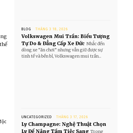
BLOG
THÁNG 3 18, 2026
Volkswagen Mui Trần: Biểu Tượng
ụng
Tự Do & Đẳng Cấp Xe Đức
Nhắc đến
 thể
dòng xe “ăn chơi” nhưng vẫn giữ được sự
tinh tế và bền bỉ, Volkswagen mui trần...
UNCATEGORIZED
THÁNG 3 17, 2026
độc
Ly Champagne: Nghệ Thuật Chọn
Ly Để Nâng Tầm Tiệc Sang
Trong