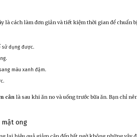
 là cách làm đơn giản và tiết kiệm thời gian để chuẩn bị
ể sử dụng được.
óng.
 sang màu xanh đậm.
c.
ảm cân
là sau khi ăn no và uống trước bữa ăn. Bạn chỉ nê
i mật ong
ang lại hiệu quả giảm cân đến bất ngờ không những vậy 