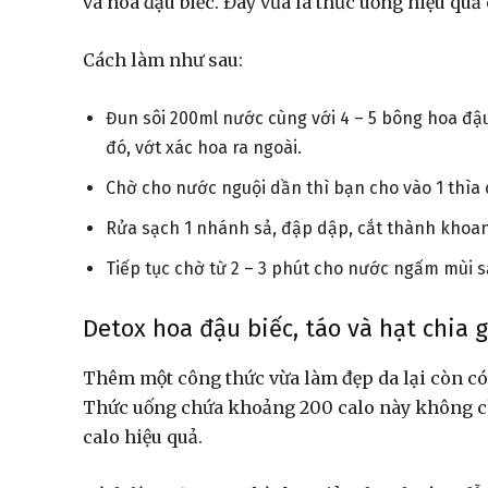
và hoa đậu biếc. Đây vừa là thức uống hiệu quả
Cách làm như sau:
Đun sôi 200ml nước cùng với 4 – 5 bông hoa đậ
đó, vớt xác hoa ra ngoài.
Chờ cho nước nguội dần thì bạn cho vào 1 thìa
Rửa sạch 1 nhánh sả, đập dập, cắt thành khoanh
Tiếp tục chờ từ 2 – 3 phút cho nước ngấm mùi s
Detox hoa đậu biếc, táo và hạt chia 
Thêm một công thức vừa làm đẹp da lại còn có t
Thức uống chứa khoảng 200 calo này không chỉ 
calo hiệu quả.