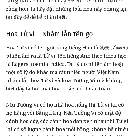
lẫn giữa các loài hoa này. Để có thể nhìn nhận rõ
ràng hơn, ta hãy đặt những loài hoa này chung lại
tại đây để dễ bề phân biệt.
Hoa Tử Vi – Nhầm lẫn tên gọi
Hoa Tử vi có tên gọi bằng tiếng Hán là 紫薇 (Zǐwēi)
phiên âm ra là Tử vi, tên tiếng Anh theo khoa học
là Lagerstroemia indica. Do lý do phiên âm hoặc
một số lý do khác mà rất nhiều người Việt Nam
nhầm lẫn hoa Tử vi và
hoa Tường Vi
mà không
biết đây là hoi loài hoa khác biệt hoàn toàn.
Nếu Tường Vi có họ nhà hoa hồng thì Tử vi lại có
họ hàng với Bằng Lăng. Nếu Tường Vi có mật độ
cánh hoa dày, các cánh hoa đan xen nhau thì Tử vi
lại có số lượng cánh hoa mỗi bông không hề nhiều