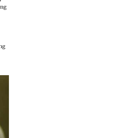
ang
ợng