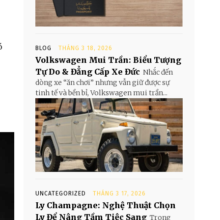
ó
BLOG
THÁNG 3 18, 2026
Volkswagen Mui Trần: Biểu Tượng
Tự Do & Đẳng Cấp Xe Đức
Nhắc đến
dòng xe “ăn chơi” nhưng vẫn giữ được sự
tinh tế và bền bỉ, Volkswagen mui trần...
UNCATEGORIZED
THÁNG 3 17, 2026
Ly Champagne: Nghệ Thuật Chọn
Ly Để Nâng Tầm Tiệc Sang
Trong