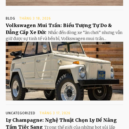
BLOG
THÁNG 3 18, 2026
Volkswagen Mui Trần: Biểu Tượng Tự Do &
Đẳng Cấp Xe Đức
Nhắc đến dòng xe “ăn chơi” nhưng vẫn
giữ được sự tinh tế và bền bỉ, Volkswagen mui trần...
UNCATEGORIZED
THÁNG 3 17, 2026
Ly Champagne: Nghệ Thuật Chọn Ly Để Nâng
Tầm Tiệc Sang
Trong thế giới của những bọt sủi lấp