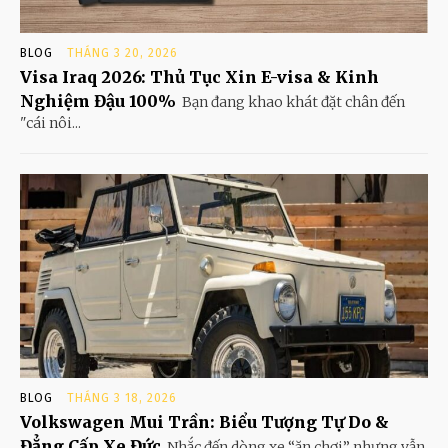
BLOG
THÁNG 3 20, 2026
Visa Iraq 2026: Thủ Tục Xin E-visa & Kinh
Nghiệm Đậu 100%
Bạn đang khao khát đặt chân đến
"cái nôi...
BLOG
THÁNG 3 18, 2026
Volkswagen Mui Trần: Biểu Tượng Tự Do &
Đẳng Cấp Xe Đức
Nhắc đến dòng xe “ăn chơi” nhưng vẫn