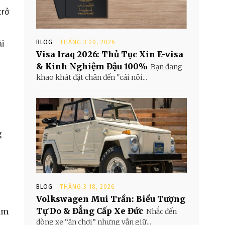
trở
BLOG
THÁNG 3 20, 2026
ài
Visa Iraq 2026: Thủ Tục Xin E-visa
& Kinh Nghiệm Đậu 100%
Bạn đang
khao khát đặt chân đến "cái nôi...
g
BLOG
THÁNG 3 18, 2026
Volkswagen Mui Trần: Biểu Tượng
Tự Do & Đẳng Cấp Xe Đức
làm
Nhắc đến
dòng xe “ăn chơi” nhưng vẫn giữ...