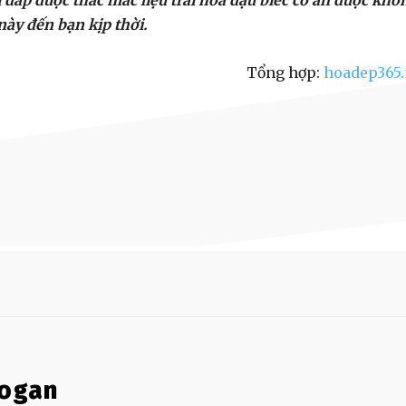
i đáp được thắc mắc liệu trái hoa đậu biếc có ăn được khô
này đến bạn kịp thời.
Tổng hợp:
hoadep365.
logan