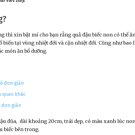
i viết này.
g?
ng thì xin bật mí cho bạn rằng quả đậu biếc non có thể ă
 biến tại vùng nhiệt đới và cận nhiệt đới. Cũng như bao 
các món ăn bổ dưỡng.
ô đơn giản
ên quan khác
g đơn giản
 đậu đũa, dài khoảng 20cm, trái dẹp, có màu xanh lúc non
u biếc bên trong.