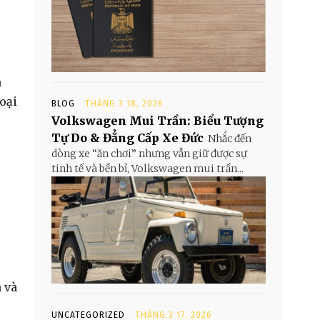
n
loại
BLOG
THÁNG 3 18, 2026
Volkswagen Mui Trần: Biểu Tượng
Tự Do & Đẳng Cấp Xe Đức
Nhắc đến
dòng xe “ăn chơi” nhưng vẫn giữ được sự
tinh tế và bền bỉ, Volkswagen mui trần...
 và
UNCATEGORIZED
THÁNG 3 17, 2026