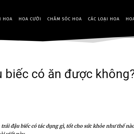
I HOA
HOA CƯỚI
CHĂM SÓC HOA
CÁC LOẠI HOA
HO
u biếc có ăn được không
rái đậu biếc có tác dụng gì, tốt cho sức khỏe như thế nào