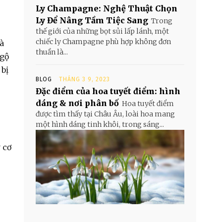
Ly Champagne: Nghệ Thuật Chọn
Ly Để Nâng Tầm Tiệc Sang
Trong
thế giới của những bọt sủi lấp lánh, một
chiếc ly Champagne phù hợp không đơn
à
thuần là...
ngộ
 bị
BLOG
THÁNG 3 9, 2023
Đặc điểm của hoa tuyết điểm: hình
dáng & nơi phân bố
Hoa tuyết điểm
được tìm thấy tại Châu Âu, loài hoa mang
một hình dáng tinh khôi, trong sáng...
 cơ