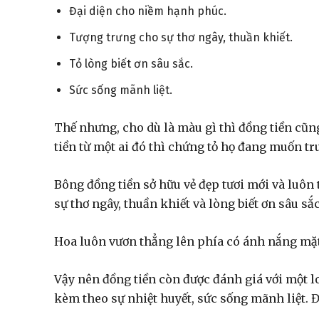
Đại diện cho niềm hạnh phúc.
Tượng trưng cho sự thơ ngây, thuần khiết.
Tỏ lòng biết ơn sâu sắc.
Sức sống mãnh liệt.
Thế nhưng, cho dù là màu gì thì đồng tiền cũ
tiền từ một ai đó thì chứng tỏ họ đang muốn t
Bông đồng tiền sở hữu vẻ đẹp tươi mới và luôn
sự thơ ngây, thuần khiết và lòng biết ơn sâu sắ
Hoa luôn vươn thẳng lên phía có ánh nắng mặt 
Vậy nên đồng tiền còn được đánh giá với một 
kèm theo sự nhiệt huyết, sức sống mãnh liệt. 