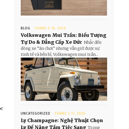
BLOG
THÁNG 3 18, 2026
Volkswagen Mui Trần: Biểu Tượng
Tự Do & Đẳng Cấp Xe Đức
Nhắc đến
dòng xe “ăn chơi” nhưng vẫn giữ được sự
tinh tế và bền bỉ, Volkswagen mui trần...
ọc
UNCATEGORIZED
THÁNG 3 17, 2026
Ly Champagne: Nghệ Thuật Chọn
Ly Để Nâng Tầm Tiệc Sang
Trong