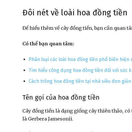
Đôi nét về loài hoa đồng tiền
Để hiểu thêm về cây đồng tiền, bạn cần quan t
Có thể bạn quan tâm:
Phân loại các loài hoa đồng tiền phổ biến hiện 
Tìm hiểu công dụng hoa đồng tiền đối với sức 
Cách trồng hoa đồng tiền tại nhà siêu đơn giản
Tên gọi của hoa đồng tiền
Cây đồng tiền là dạng giống cây thiên thảo, có 
là Gerbera Jamesonii.