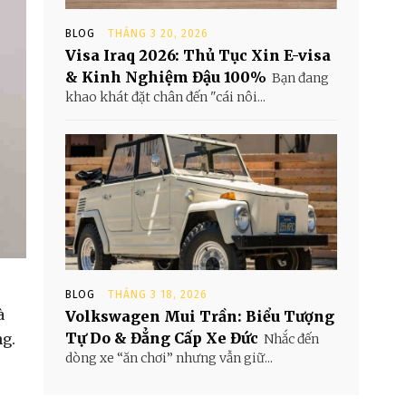
BLOG
THÁNG 3 20, 2026
Visa Iraq 2026: Thủ Tục Xin E-visa
& Kinh Nghiệm Đậu 100%
Bạn đang
khao khát đặt chân đến "cái nôi...
BLOG
THÁNG 3 18, 2026
à
Volkswagen Mui Trần: Biểu Tượng
Tự Do & Đẳng Cấp Xe Đức
ng.
Nhắc đến
dòng xe “ăn chơi” nhưng vẫn giữ...