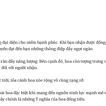
ng đại diện cho niềm hạnh phúc. Khi bạn nhận được đồng
ruyền đạt đến bạn những thông điệp đầy ngọt ngào.
 tràn đầy năng lượng. Bên cạnh đó, hoa còn tượng trưng 
c đối với người nhận.
trời, tỏa cánh hoa xòe rộng vô cùng rạng rỡ.
loài hoa đặc biệt khi mang đến nguồn sinh lực mạnh mẽ 
Đây chính là những Ý nghĩa của hoa đồng tiền.