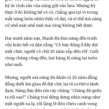
ký ức tình sầu của nàng gửi vào hoa. Nhưng kỳ
thực ở đó không hề có cỏ, chẳng qua tại vì trong
mắt nàng luôn nhìn thấy cỏ dại, và vì thế mà nàng
cứ nhổ mãi nhổ mãi mà cũng không hết được.
Hai mươi năm sau, Mạnh Bà đưa nàng đến trước
cửa luân hồi và dặn rằng: ‘Cô hãy đứng ở đây đợi
một chút, người cô chờ 20 năm sắp đến rồi’. Cuối
cùng chàng cũng đến, hai hàng lệ nàng lại tuôn
như suối.
Nhưng, người mà nàng đã dành cả 20 năm đằng
đẵng dưới âm gian để đợi chờ, lại tỏ ra thờ ơ lãnh
đạm. Nàng đau đớn níu tay chàng: ‘Chàng đã quên
ta rồi sao?’. Chàng trai dửng dưng nhìn nàng như
một người xa lạ, rồi lặng lẽ đón chén canh vong