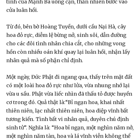
tình của Mạnh Bà uống cạn, thản nhiên bước vào
cửa luân hồi.
Từ đó, bên bờ Hoàng Tuyền, dưới cầu Nại Hà, cây
hoa đỏ rực, diễm lệ bừng nở, sinh sôi, dẫn đường
cho các đôi tình nhân chia cắt, cho những vong
hồn còn nhiều oán khí quay lại luân hồi, nhận lấy
nhân quả mà số phận chỉ định.
Một ngày, Đức Phật đi ngang qua, thấy trên mặt đất
có một loài hoa đỏ rực như lửa, vừa nhung nhớ lại
vừa u sầu. Phật vừa liếc nhìn đã thấu tỏ được huyền
cơ trong đó. Quả thật là:“Bỉ ngạn hoa, khai nhất
thiên niên, lạc nhất thiên niên, hoa diệp vĩnh bất
tương kiến. Tình bất vi nhân quả, duyên chú định
sinh tử”. Nghĩa là: “Hoa bỉ ngạn, một nghìn năm nở,
một nghìn năm tàn, hoa và lá vĩnh viễn không thể