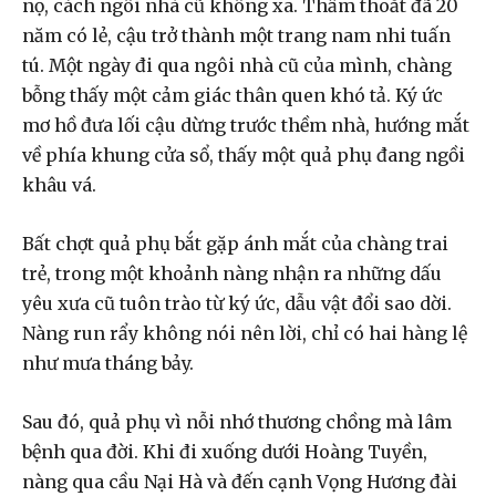
nọ, cách ngôi nhà cũ không xa. Thấm thoắt đã 20
năm có lẻ, cậu trở thành một trang nam nhi tuấn
tú. Một ngày đi qua ngôi nhà cũ của mình, chàng
bỗng thấy một cảm giác thân quen khó tả. Ký ức
mơ hồ đưa lối cậu dừng trước thềm nhà, hướng mắt
về phía khung cửa sổ, thấy một quả phụ đang ngồi
khâu vá.
Bất chợt quả phụ bắt gặp ánh mắt của chàng trai
trẻ, trong một khoảnh nàng nhận ra những dấu
yêu xưa cũ tuôn trào từ ký ức, dẫu vật đổi sao dời.
Nàng run rẩy không nói nên lời, chỉ có hai hàng lệ
như mưa tháng bảy.
Sau đó, quả phụ vì nỗi nhớ thương chồng mà lâm
bệnh qua đời. Khi đi xuống dưới Hoàng Tuyền,
nàng qua cầu Nại Hà và đến cạnh Vọng Hương đài