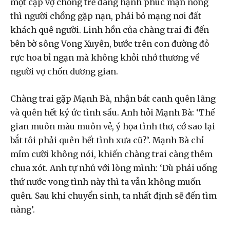
một cặp vợ chồng trẻ đang hạnh phúc mặn nồng
thì người chồng gặp nạn, phải bỏ mạng nơi đất
khách quê người. Linh hồn của chàng trai đi đến
bên bờ sông Vong Xuyên, bước trên con đường đỏ
rực hoa bỉ ngạn mà không khỏi nhớ thương về
người vợ chốn dương gian.
Chàng trai gặp Mạnh Bà, nhận bát canh quên lãng
và quên hết ký ức tình sầu. Anh hỏi Mạnh Bà: ‘Thế
gian muôn màu muôn vẻ, ý họa tình thơ, cớ sao lại
bắt tôi phải quên hết tình xưa cũ?’. Mạnh Bà chỉ
mỉm cười không nói, khiến chàng trai càng thêm
chua xót. Anh tự nhủ với lòng mình: ‘Dù phải uống
thứ nước vong tình này thì ta vẫn không muốn
quên. Sau khi chuyển sinh, ta nhất định sẽ đến tìm
nàng’.