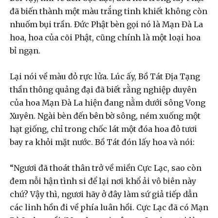
đã biến thành một màu trắng tinh khiết không còn
nhuốm bụi trần. Đức Phật bèn gọi nó là Mạn Đà La
hoa, hoa của cõi Phật, cũng chính là một loại hoa
bỉ ngạn.
Lại nói về màu đỏ rực lửa. Lúc ấy, Bồ Tát Địa Tạng
thần thông quảng đại đã biết rằng nghiệp duyên
của hoa Mạn Đà La hiện đang nằm dưới sông Vong
Xuyên. Ngài bèn đến bên bờ sông, ném xuống một
hạt giống, chỉ trong chốc lát một đóa hoa đỏ tươi
bay ra khỏi mặt nước. Bồ Tát đón lấy hoa và nói:
“Ngươi đã thoát thân trở về miền Cực Lạc, sao còn
đem nỗi hận tình si để lại nơi khổ ải vô biên này
chứ? Vậy thì, ngươi hãy ở đây làm sứ giả tiếp dẫn
các linh hồn đi về phía luân hồi. Cực Lạc đã có Mạn