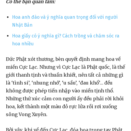
Có thể bạn quan tâm:
Hoa anh đào và ý nghĩa quan trọng đối với người
Nhật Bản
Hoa giấy có ý nghĩa gì? Cách trồng và chăm sóc ra
hoa nhiều
Đức Phật xót thương, bèn quyết định mang hoa về
miền Cực Lạc. Nhưng vì Cực Lạc là Phật quốc, là thế
giới thanh tịnh và thuần khiết, nên tất cả những gì
là ‘tình si’, ‘nhung nhớ’, ‘u sầu’, ‘đau khổ’… đều
không được phép tiến nhập vào miền tịnh thổ.
Những thứ xúc cảm con người ấy đều phải rời khỏi
hoa, kết thành một màu đỏ rực lửa rồi rơi xuống
sông Vong Xuyên.
Bởi vậy, khi về đến Cực Lạc, đóa hoa trong tay Phật