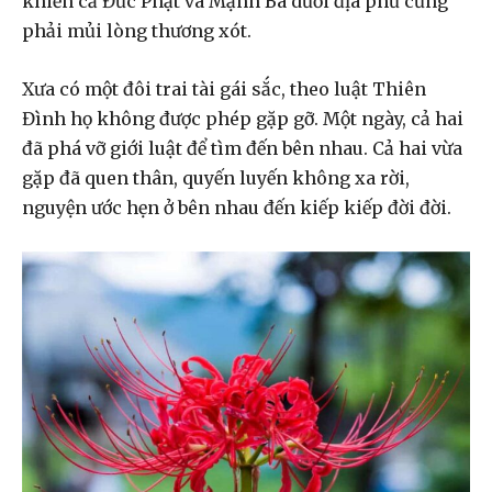
khiến cả Đức Phật và Mạnh Bà dưới địa phủ cũng
phải mủi lòng thương xót.
Xưa có một đôi trai tài gái sắc, theo luật Thiên
Đình họ không được phép gặp gỡ. Một ngày, cả hai
đã phá vỡ giới luật để tìm đến bên nhau. Cả hai vừa
gặp đã quen thân, quyến luyến không xa rời,
nguyện ước hẹn ở bên nhau đến kiếp kiếp đời đời.