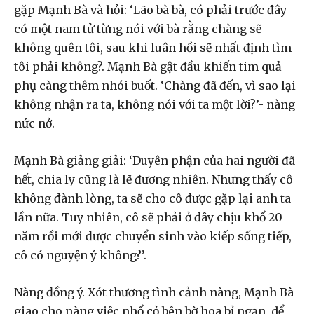
gặp Mạnh Bà và hỏi: ‘Lão bà bà, có phải trước đây
có một nam tử từng nói với bà rằng chàng sẽ
không quên tôi, sau khi luân hồi sẽ nhất định tìm
tôi phải không?. Mạnh Bà gật đầu khiến tim quả
phụ càng thêm nhói buốt. ‘Chàng đã đến, vì sao lại
không nhận ra ta, không nói với ta một lời?’- nàng
nức nở.
Mạnh Bà giảng giải: ‘Duyên phận của hai người đã
hết, chia ly cũng là lẽ đương nhiên. Nhưng thấy cô
không đành lòng, ta sẽ cho cô được gặp lại anh ta
lần nữa. Tuy nhiên, cô sẽ phải ở đây chịu khổ 20
năm rồi mới được chuyển sinh vào kiếp sống tiếp,
cô có nguyện ý không?’.
Nàng đồng ý. Xót thương tình cảnh nàng, Mạnh Bà
giao cho nàng việc nhổ cỏ bên bờ hoa bỉ ngạn, dể