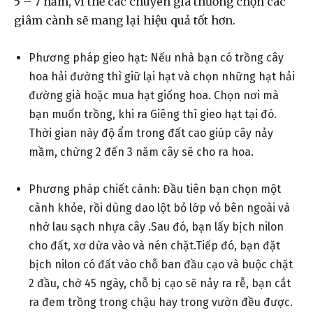
5 – 7 năm, vì thế các chuyên gia thường chọn các
giâm cành sẽ mang lại hiệu quả tốt hơn.
Phương pháp gieo hạt: Nếu nhà bạn có trồng cây
hoa hải đường thì giữ lại hạt và chọn những hạt hải
đường già hoặc mua hạt giống hoa. Chọn nơi mà
bạn muốn trồng, khi ra Giêng thì gieo hạt tại đó.
Thời gian này độ ẩm trong đất cao giúp cây nảy
mầm, chừng 2 đến 3 năm cây sẽ cho ra hoa.
Phương pháp chiết cành: Đầu tiên bạn chọn một
cành khỏe, rồi dùng dao lột bỏ lớp vỏ bên ngoài và
nhớ lau sạch nhựa cây .Sau đó, bạn lấy bịch nilon
cho đất, xơ dừa vào và nén chặt.Tiếp đó, bạn đặt
bịch nilon có đất vào chỗ ban đầu cạo và buộc chặt
2 đầu, chờ 45 ngày, chỗ bị cạo sẽ nảy ra rễ, bạn cắt
ra đem trồng trong chậu hay trong vườn đều được.